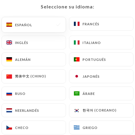
Seleccione su idioma:
Seleccione su idioma:
ES
MENÚ
FRANCÉS
FRANCÉS
ESPAÑOL
ESPAÑOL
INGLÉS
INGLÉS
ITALIANO
ITALIANO
/
INICIO
CONTACTO
ALEMÁN
ALEMÁN
PORTUGUÉS
PORTUGUÉS
Contacto
简体中文 (CHINO)
简体中文 (CHINO)
JAPONÉS
JAPONÉS
RUSO
RUSO
ÁRABE
ÁRABE
한국어 (COREANO)
한국어 (COREANO)
NEERLANDÉS
NEERLANDÉS
Quartier Libre
CHECO
CHECO
GRIEGO
GRIEGO