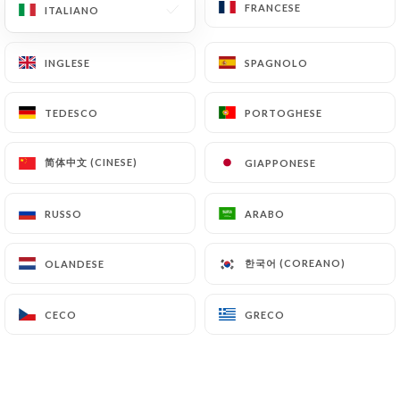
FRANCESE
FRANCESE
ITALIANO
ITALIANO
RECENSIONE 350
INGLESE
INGLESE
SPAGNOLO
SPAGNOLO
CUISINE FRANÇAISE MODERNE
TEDESCO
TEDESCO
PORTOGHESE
PORTOGHESE
13 Rue Glandeves
13001 Marseille France
简体中文 (CINESE)
简体中文 (CINESE)
GIAPPONESE
GIAPPONESE
RUSSO
RUSSO
ARABO
ARABO
한국어 (COREANO)
한국어 (COREANO)
OLANDESE
OLANDESE
CECO
CECO
GRECO
GRECO
Chi siamo?