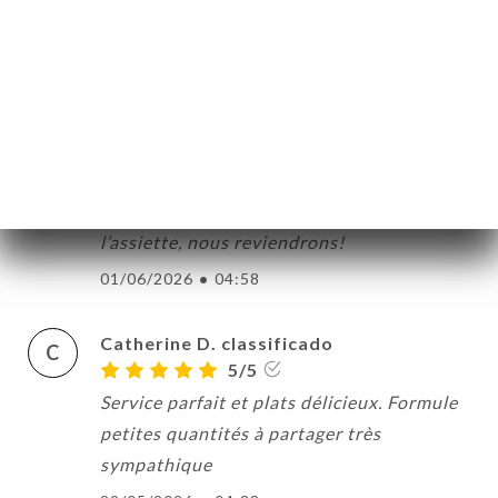
Céline C. classificado
C
5/5
02/06/2026
•
12:30
Nadia I. classificado
N
5/5
Produits frais, de saison sublimés dans
l’assiette, nous reviendrons!
01/06/2026
•
04:58
Catherine D. classificado
C
5/5
Service parfait et plats délicieux. Formule
petites quantités à partager très
sympathique