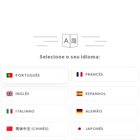
PT
MENU
Selecione o seu idioma:
Selecione o seu idioma:
/
PÁGINA INICIAL
AVALIAÇÕES
Avaliações
FRANCÊS
FRANCÊS
PORTUGUÊS
PORTUGUÊS
INGLÊS
INGLÊS
ESPANHOL
ESPANHOL
350 avaliações no Uniiti
ITALIANO
ITALIANO
ALEMÃO
ALEMÃO
4.8 / 5
简体中文 (CHINÊS)
简体中文 (CHINÊS)
JAPONÊS
JAPONÊS
Avaliações 100% reais e verificadas.