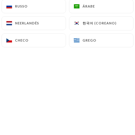
RUSSO
RUSSO
ÁRABE
ÁRABE
Sophie L. classificado
한국어 (COREANO)
한국어 (COREANO)
NEERLANDÊS
NEERLANDÊS
S
5/5
25/06/2026
•
06:28
CHECO
CHECO
GREGO
GREGO
Jerzy M. classificado
J
5/5
Świetna knajpa! Dania w formie tapas,
niewielkie porcje wspaniałych potraw do
dzielenia się i degustowania przy piciu
wina. Warto zamówić i spróbować więcej
niż przystawka-danie-deser na osobę. ;)
Podobno karta zmienia się codziennie,
więc tym bardziej warto wracać. :)
Przemiła obsługa! <3