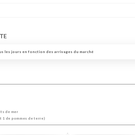
RTE
s les jours en fonction des arrivages du marché
its de mer
nt 1 de pommes de terre)