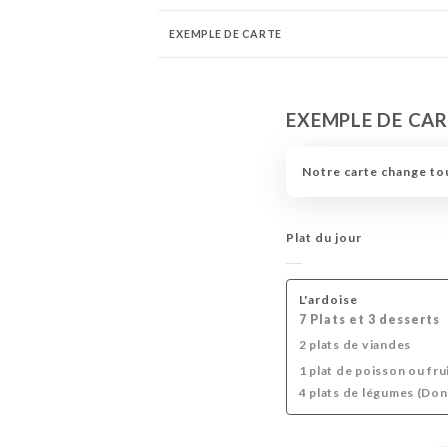
EXEMPLE DE CARTE
EXEMPLE DE CA
Notre carte change tou
Plat du jour
L'ardoise
7 Plats et 3 desserts
2 plats de viandes
1 plat de poisson ou fru
4 plats de légumes (Do