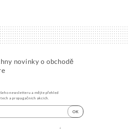
chny novinky o obchodě
re
ašeho newsletteru a mějte přehled
stech a propagačních akcích.
OK