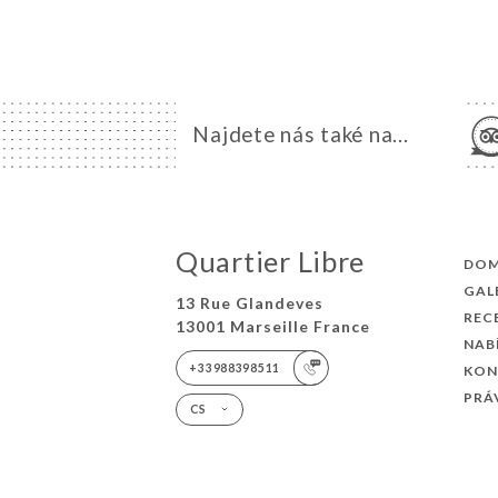
Najdete nás také na...
Quartier Libre
DO
GAL
13 Rue Glandeves
REC
13001 Marseille France
NAB
+33988398511
KON
PRÁ
CS