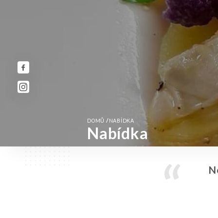
/
DOMŮ
NABÍDKA
Nabídka
N