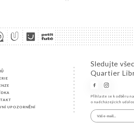
Sledujte vše
MŮ
Quartier Lib
ERIE
ENZE
ÍDKA
Přihlaste se k odběru n
TAKT
o nadcházejících událo
VNÍ UPOZORNĚNÍ