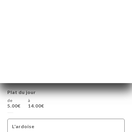
EXEMPLE DE CARTE
EXEMPLE DE CARTE
Notre carte change tous les jours en
fonction des arrivages du marché
Plat du jour
de
à
5.00€
14.00€
L'ardoise